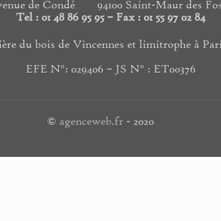
venue de Condé
94100 Saint-Maur des Fo
Tel :
01 48 86 95 95 – Fax : 01 55 97 02 84
sière du bois de Vincennes et limitrophe à Par
EFE N°: 029406 – JS N° : ET00376
©
agenceweb.fr
- 2020