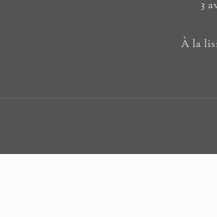
3 a
À la li