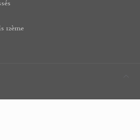
ssés
is 12ème