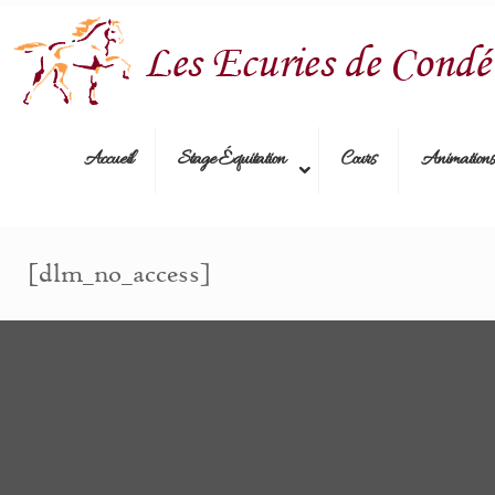
Accueil
Stage Équitation
Cours
Animations
[dlm_no_access]