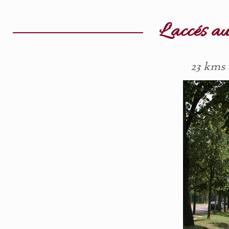
L'accés au
23 kms 