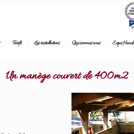
Tarifs
Les installations
Qui sommes nous
Equi Handi
Un manège couvert de 400m2