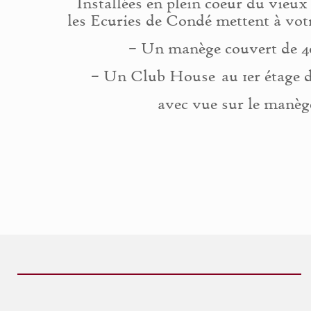
Installées en plein coeur du vieu
les Ecuries de Condé mettent à votr
– Un manège couvert de 
– Un Club House au 1er étage d
avec vue sur le manèg