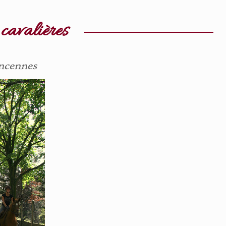
 cavalières
incennes