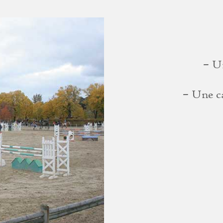
– U
– Une c