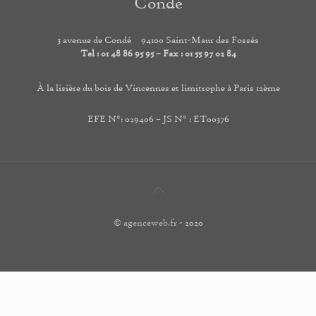
Condé
3 avenue de Condé
94100 Saint-Maur des Fossés
Tel :
01 48 86 95 95 – Fax : 01 55 97 02 84
À la lisière du bois de Vincennes et limitrophe à Paris 12ème
EFE N°: 029406 – JS N° : ET00376
©
agenceweb.fr
- 2020